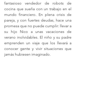
fantasioso vendedor de robots de 
cocina que sueña con un trabajo en el 
mundo financiero. En plena crisis de 
pareja, y con fuertes deudas, hace una 
promesa que no puede cumplir: llevar a 
su hijo Nico a unas vacaciones de 
verano inolvidables. El niño y su padre 
emprenden un viaje que los llevará a 
conocer gente y vivir situaciones que 
jamás hubiesen imaginado. 
Esta selección de películas garantiza a 
la audiencia de ViendoMovies un Día 
del Padre especial, con 
entretenimiento de primera en el 
hogar.
SOBRE VIENDOMOVIES: ViendoMovies 
es un canal de TV Paga que programa 