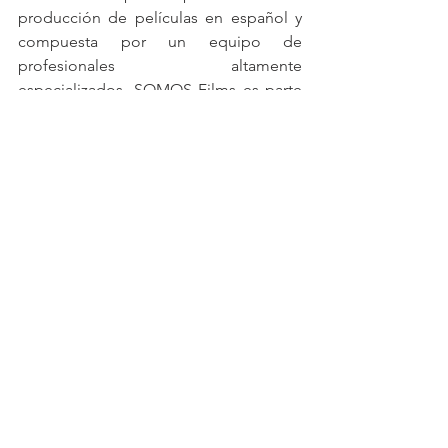
producción de películas en español y 
compuesta por un equipo de 
profesionales altamente 
especializados. SOMOS Films es parte 
del grupo de empresas SOMOS Group 
y participa en proyectos de 
coproducción y de producción propia. 
La compañía genera, evalúa y desarrolla 
ideas, con una filosofía de participación 
flexible en las diferentes fases de la 
producción cinematográfica. Para más 
información, visite 
www.somosfilms.com
Ver todo
Entradas recientes