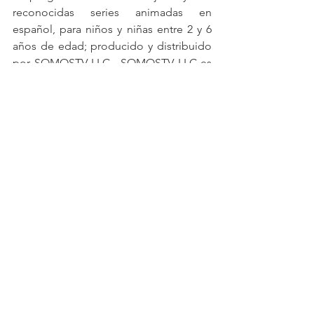
reconocidas series animadas en 
español, para niños y niñas entre 2 y 6 
años de edad; producido y distribuido 
por SOMOSTV LLC.  SOMOSTV LLC es 
una compañía dedicada al desarrollo y 
promoción de la Televisión Paga en el 
mercado hispano de los Estados 
Unidos, Puerto Rico, México, 
Centroamérica y El Caribe, a través del 
lanzamiento de canales de televisión en 
todas las plataformas con excelencia 
técnica y creativa. Para más información 
visite 
www.semillitas.tv
Ver todo
Entradas recientes